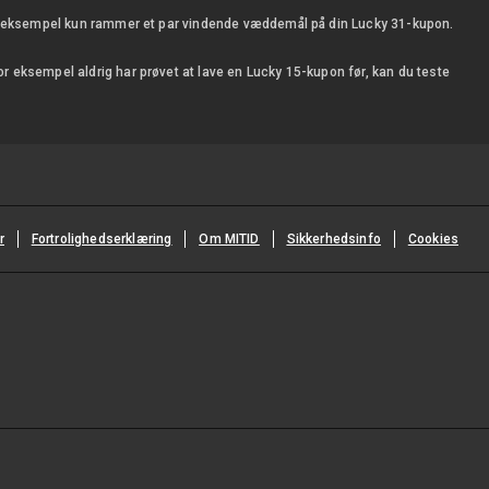
 for eksempel kun rammer et par vindende væddemål på din Lucky 31-kupon.
r eksempel aldrig har prøvet at lave en Lucky 15-kupon før, kan du teste
r
Fortrolighedserklæring
Om MITID
Sikkerhedsinfo
Cookies