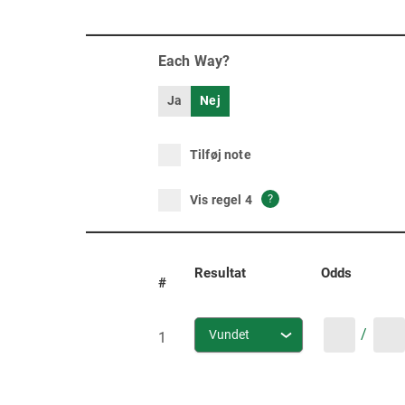
Each Way?
Ja
Nej
Tilføj note
?
Vis regel 4
Resultat
Odds
#
/
1