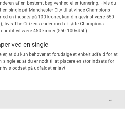
inderen af en bestemt begivenhed eller turnering. Hvis du
t en single på Manchester City til at vinde Champions
med en indsats på 100 kroner, kan din gevinst være 550
), hvis The Citizens ender med at løfte Champions
n profit vil være 450 kroner (550-100=450).
per ved en single
 er, at du kun behøver at forudsige et enkelt udfald for at
single er, at du er nødt til at placere en stor indsats for
ær hvis oddset på udfaldet er lavt.
r man odds lommeregneren