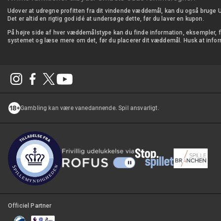
Udover at udregne profitten fra dit vindende væddemål, kan du også bruge U
Det er altid en rigtig god idé at undersøge dette, før du laver en kupon.
På højre side af hver væddemålstype kan du finde information, eksempler, fo
systemet og læse mere om det, før du placerer dit væddemål. Husk at informa
Gambling kan være vanedannende. Spil ansvarligt.
Officiel Partner